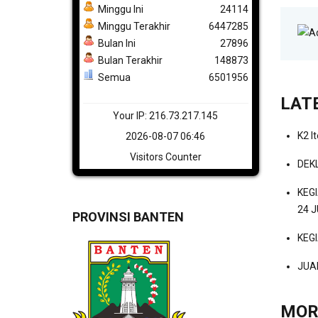
Minggu Ini
24114
Minggu Terakhir
6447285
Bulan Ini
27896
Bulan Terakhir
148873
Semua
6501956
LAT
Your IP: 216.73.217.145
K2 I
2026-08-07 06:46
Visitors Counter
DEK
KEG
24 J
PROVINSI BANTEN
KEG
JUA
MOR