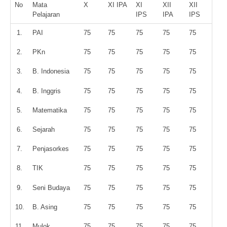
No
Mata
X
XI IPA
XI
XII
XII
Pelajaran
IPS
IPA
IPS
1.
PAI
75
75
75
75
75
2.
PKn
75
75
75
75
75
3.
B. Indonesia
75
75
75
75
75
4.
B. Inggris
75
75
75
75
75
5.
Matematika
75
75
75
75
75
6.
Sejarah
75
75
75
75
75
7.
Penjasorkes
75
75
75
75
75
8.
TIK
75
75
75
75
75
9.
Seni Budaya
75
75
75
75
75
10.
B. Asing
75
75
75
75
75
11.
Mulok
75
75
75
75
75