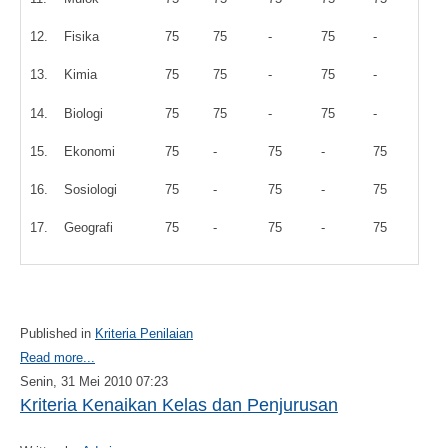
12.
Fisika
75
75
-
75
-
13.
Kimia
75
75
-
75
-
14.
Biologi
75
75
-
75
-
15.
Ekonomi
75
-
75
-
75
16.
Sosiologi
75
-
75
-
75
17.
Geografi
75
-
75
-
75
Published in
Kriteria Penilaian
Read more...
Senin, 31 Mei 2010 07:23
Kriteria Kenaikan Kelas dan Penjurusan