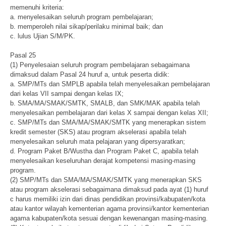
memenuhi kriteria:
a. menyelesaikan seluruh program pembelajaran;
b. memperoleh nilai sikap/perilaku minimal baik; dan
c. lulus Ujian S/M/PK.
Pasal 25
(1) Penyelesaian seluruh program pembelajaran sebagaimana
dimaksud dalam Pasal 24 huruf a, untuk peserta didik:
a. SMP/MTs dan SMPLB apabila telah menyelesaikan pembelajaran
dari kelas VII sampai dengan kelas IX;
b. SMA/MA/SMAK/SMTK, SMALB, dan SMK/MAK apabila telah
menyelesaikan pembelajaran dari kelas X sampai dengan kelas XII;
c. SMP/MTs dan SMA/MA/SMAK/SMTK yang menerapkan sistem
kredit semester (SKS) atau program akselerasi apabila telah
menyelesaikan seluruh mata pelajaran yang dipersyaratkan;
d. Program Paket B/Wustha dan Program Paket C, apabila telah
menyelesaikan keseluruhan derajat kompetensi masing-masing
program.
(2) SMP/MTs dan SMA/MA/SMAK/SMTK yang menerapkan SKS
atau program akselerasi sebagaimana dimaksud pada ayat (1) huruf
c harus memiliki izin dari dinas pendidikan provinsi/kabupaten/kota
atau kantor wilayah kementerian agama provinsi/kantor kementerian
agama kabupaten/kota sesuai dengan kewenangan masing-masing.