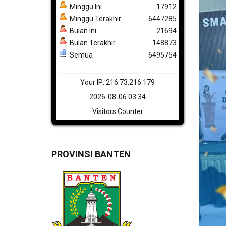
Minggu Ini
17912
Minggu Terakhir
6447285
Bulan Ini
21694
Bulan Terakhir
148873
Semua
6495754
Your IP: 216.73.216.179
2026-08-06 03:34
Visitors Counter
PROVINSI BANTEN