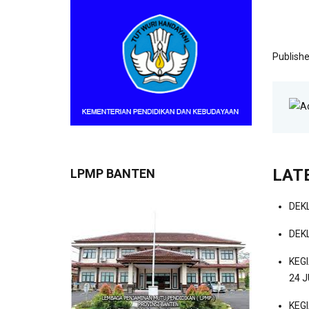
Publishe
LAT
LPMP BANTEN
DEK
DEK
KEG
24 J
KEG