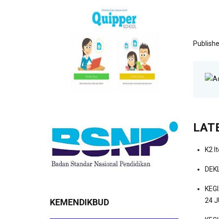
Publishe
LAT
K2 I
DEK
KEG
24 J
KEMENDIKBUD