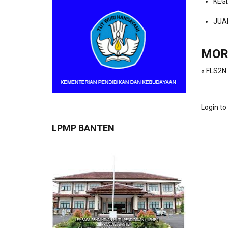
KEG
JUA
MOR
« FLS2N
Login t
LPMP BANTEN