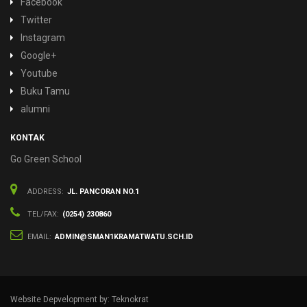
Facebook
Twitter
Instagram
Google+
Youtube
Buku Tamu
alumni
KONTAK
Go Green School
ADDRESS:
JL. PANCORAN NO.1
TEL/FAX:
(0254) 230860
EMAIL:
ADMIN@SMAN1KRAMATWATU.SCH.ID
Website Depvelopment by: Teknokrat