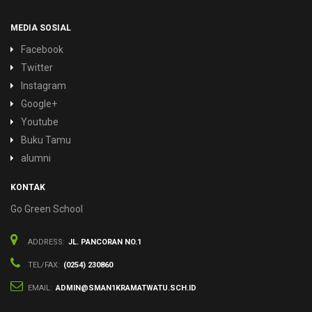
MEDIA SOSIAL
Facebook
Twitter
Instagram
Google+
Youtube
Buku Tamu
alumni
KONTAK
Go Green School
ADDRESS:
JL. PANCORAN NO.1
TEL/FAX:
(0254) 230860
EMAIL:
ADMIN@SMAN1KRAMATWATU.SCH.ID