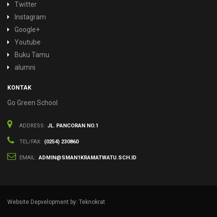
Twitter
Instagram
Google+
Youtube
Buku Tamu
alumni
KONTAK
Go Green School
ADDRESS:
JL. PANCORAN NO.1
TEL/FAX:
(0254) 230860
EMAIL:
ADMIN@SMAN1KRAMATWATU.SCH.ID
Website Depvelopment by: Teknokrat