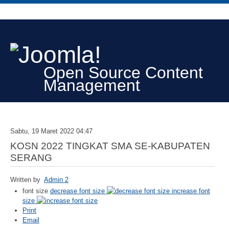
Open Source Content
Management
Sabtu, 19 Maret 2022 04:47
KOSN 2022 TINGKAT SMA SE-KABUPATEN
SERANG
Written by
Admin 2
font size
decrease font size
increase font
size
Print
Email