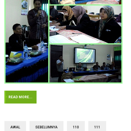
READ MORE...
AWAL
SEBELUMNYA
110
111